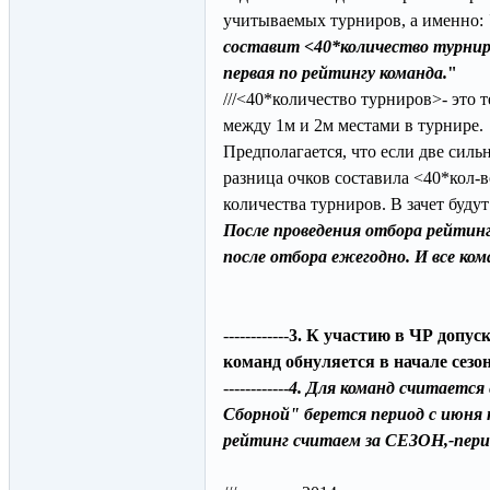
учитываемых турниров, а именно:
составит <40*количество турниро
первая по рейтингу команда.
"
///<40*количество турниров>- это т
между 1м и 2м местами в турнире.
Предполагается, что если две силь
разница очков составила <40*кол-
количества турниров. В зачет будут 
После проведения отбора рейтинг
после отбора ежегодно. И все ко
------------
3. К участию в ЧР допус
команд обнуляется в начале сезон
------------
4. Для команд считается
Сборной" берется период с июня 
рейтинг считаем за СЕЗОН,-пер