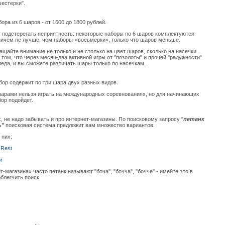
естерки".
ора из 6 шаров - от 1600 до 1800 рублей.
т подстерегать неприятность: некоторые наборы по 6 шаров комплектуются
ничем не лучше, чем наборы-«восьмерки», только что шаров меньше.
щайте внимание не только и не столько на цвет шаров, сколько на насечки
в том, что через месяц-два активной игры от "позолоты" и прочей "радужности"
леда, и вы сможете различать шары только по насечкам.
бор содержит по три шара двух разных видов.
шарами нельзя играть на международных соревнованиях, но для начинающих
бор подойдет.
 не надо забывать и про интернет-магазины. По поисковому запросу "
петанк
ь"
поисковая система предложит вам множество вариантов.
 них:
 Rest
и
ет-магазинах часто петанк называют "боча", "бочча", "бочче" - имейте это в
облегчить поиск.