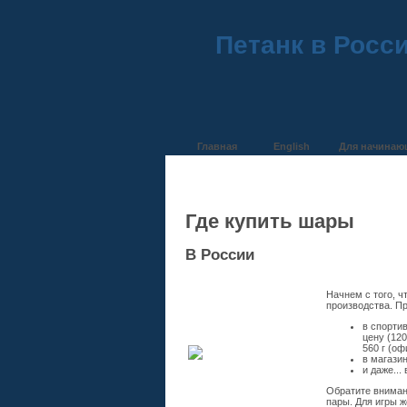
Петанк в Росс
Главная
English
Для начинаю
Где купить шары
В России
Начнем с того, ч
производства. П
в спорти
цену (120
560 г (о
в магази
и даже...
Обратите вниман
пары. Для игры ж