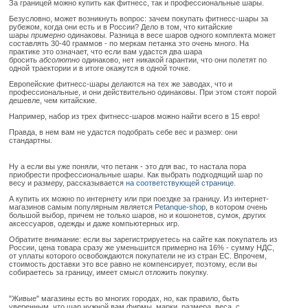
За границей можно купить как фитнесс, так и профессиональные шары.
Безусловно, может возникнуть вопрос: зачем покупать фитнесс-шары за
рубежом, когда они есть и в России? Дело в том, что китайские
шары
примерно
одинаковы
.
Разница в весе шаров одного комплекта может
составлять 30-40 граммов - по меркам петанка это очень много. На
практике это означает, что если вам удастся два шара
бросить
абсолютно
одинаково, нет никакой гарантии, что они полетят по
одной траектории и в итоге окажутся в одной точке.
Европейские фитнесс-шары делаются на тех же заводах, что и
профессиональные, и они действительно одинаковы. При этом стоят порой
дешевле, чем китайские.
Например, набор из трех фитнесс-шаров можно найти всего в 15 евро!
Правда, в нем вам не удастся подобрать себе вес и размер: они
стандартны.
Ну а если вы уже поняли, что петанк - это для вас, то настала пора
приобрести профессиональные шары. Как выбрать подходящий шар по
весу и размеру, рассказывается
на соответствующей странице
.
А купить их можно по интернету или при поездке за границу. Из интернет-
магазинов самым популярным является
Рetanque-shop
, в котором очень
большой выбор, причем не только шаров, но и кошонетов, сумок, других
аксессуаров, одежды и даже компьютерных игр.
Обратите внимание: если вы зарегистрируетесь на сайте как покупатель из
России, цена товара сразу же уменьшится примерно на 16% - сумму НДС,
от уплаты которого освобождаются покупатели не из стран ЕС. Впрочем,
стоимость доставки это все равно не компенсирует, поэтому, если вы
собираетесь за границу, имеет смысл отложить покупку.
"Живые" магазины есть во многих городах, но, как правило, быть
уверенным, что шар нужной вам фирмы, марки, размера, веса, с