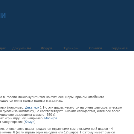
ии
щих
Документы
Форум
Турниры
Ссылки
Гордимся!
то в России можно купить только фитнесс-шары, причем китайского
родаются они в самых разных магазинах:
вных (например,
Декатлон
). Но эти шары, несмотря на очень демократическую
0 рублей за комплект), не соответствуют никаким стандартам, имея вес всего
фициально разрешены шары от 650 г).
нах игр и игрушек, например,
Мосигра
 в канцелярских (
Комус
).
ие: очень часто шары продаются странными комплектами по 8 шаров - 4
е нужны 6 (если играть один на один) или 12 шаров. Поэтому имеет смысл