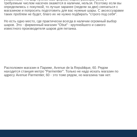
требуемым числом насечек окажется в наличии, нельзя. Поэтому если вы
определились с покупкой, то лучше заранее (недели за две) связаться с
магазином и попросить подготовить для вас нужные шары. С аксессуарами
таких проблем не будет, благо их не нужно подбирать "строго под себя".
Но есть одно место, где практически всегда в наличии огромный выбор
шаров. Это - фирменный магазин "Obut" - крупнейшего и самого
известного производителя шаров для петанка.
Расположен магазин в Париже, Avenue de la Republique, 60. Рядом
находится станция метро "Parmentier". Только не надо искать магазин по
адресу Avenue Parmentier, 60 - это тоже рядом, но магазина там нет.