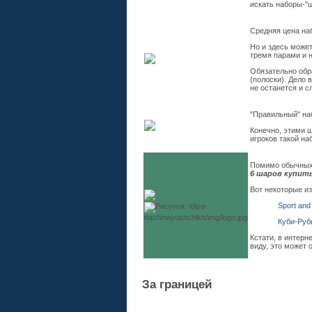
искать наборы-"ш
Средняя цена наб
Но и здесь може
тремя парами и 
Обязательно обра
(полоски). Дело 
не останется и с
"Правильный" на
Конечно, этими 
игроков такой на
Помимо обычных,
6 шаров купит
Вот некоторые из
Sport and
Куби-Руб
Кстати, в интерн
виду, это может 
За границей