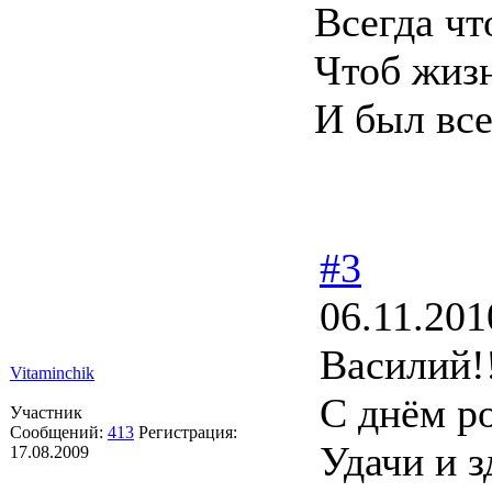
Всегда ч
Чтоб жизн
И был все
#3
06.11.201
Василий!
Vitaminchik
С днём р
Участник
Сообщений:
413
Регистрация:
Удачи и з
17.08.2009