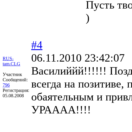
Пусть тво
)
#4
06.11.2010 23:42:07
RUS-
tam.CLG
Василиййй!!!!!! Поз
Участник
Сообщений:
всегда на позитиве, 
796
Регистрация:
обаятельным и привл
05.08.2008
УРАААА!!!!