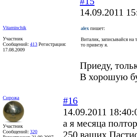
#15
14.09.2011 15
Vitaminchik
alex
пишет:
Участник
Виталик, записывайся на 
Сообщений:
413
Регистрация:
то привезу я.
17.08.2009
Приеду, тольк
В хорошую бу
Сирожа
#16
14.09.2011 18:40:
а я месяца полто
Участник
Сообщений:
320
250 ваших Пастис