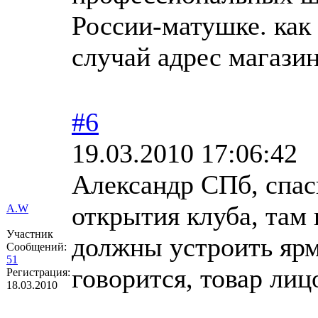
России-матушке. как 
случай адрес магази
#6
19.03.2010 17:06:42
Александр СПб, спаси
открытия клуба, там 
A.W
Участник
должны устроить ярма
Сообщений:
51
говорится, товар ли
Регистрация:
18.03.2010