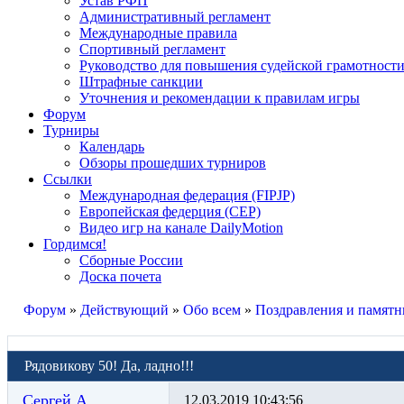
Устав РФП
Административный регламент
Международные правила
Спортивный регламент
Руководство для повышения судейской грамотност
Штрафные санкции
Уточнения и рекомендации к правилам игры
Форум
Турниры
Календарь
Обзоры прошедших турниров
Ссылки
Международная федерация (FIPJP)
Европейская федерция (CEP)
Видео игр на канале DailyMotion
Гордимся!
Сборные России
Доска почета
Форум
»
Действующий
»
Обо всем
»
Поздравления и памятн
Рядовикову 50! Да, ладно!!!
Сергей А
12.03.2019 10:43:56