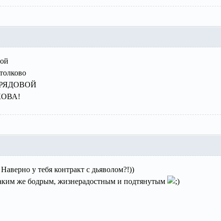
вой
столково
не РЯДОВОЙ
КОВА!
! Наверно у тебя контракт с дьяволом?!))
 таким же бодрым, жизнерадостным и подтянутым