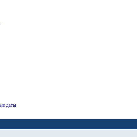
и
ые даты