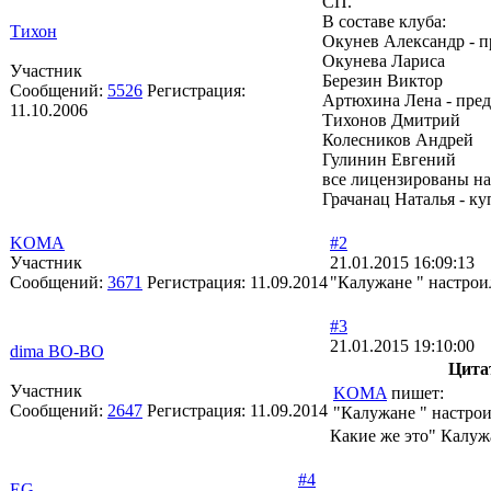
СП.
В составе клуба:
Тихон
Окунев Александр - п
Окунева Лариса
Участник
Березин Виктор
Сообщений:
5526
Регистрация:
Артюхина Лена - пред
11.10.2006
Тихонов Дмитрий
Колесников Андрей
Гулинин Евгений
все лицензированы на
Грачанац Наталья - к
KOMA
#2
Участник
21.01.2015 16:09:13
Сообщений:
3671
Регистрация:
11.09.2014
"Калужане " настрои
#3
21.01.2015 19:10:00
dima BO-BO
Цита
Участник
KOMA
пишет:
Сообщений:
2647
Регистрация:
11.09.2014
"Калужане " настрои
Какие же это" Калуж
#4
EG