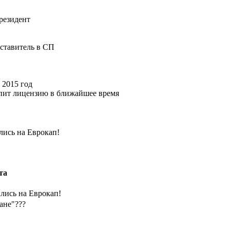
резидент
ставитель в СП
 2015 год
упит лицензию в ближайшее время
лись на Еврокап!
та
лись на Еврокап!
ане"???