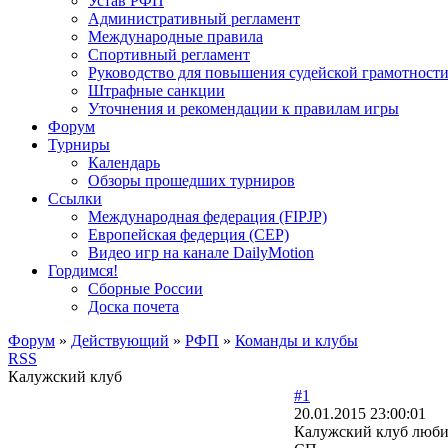
Устав РФП
Административный регламент
Международные правила
Спортивный регламент
Руководство для повышения судейской грамотност
Штрафные санкции
Уточнения и рекомендации к правилам игры
Форум
Турниры
Календарь
Обзоры прошедших турниров
Ссылки
Международная федерация (FIPJP)
Европейская федерция (CEP)
Видео игр на канале DailyMotion
Гордимся!
Сборные России
Доска почета
Форум
»
Действующий
»
РФП
»
Команды и клубы
RSS
Калужский клуб
#1
20.01.2015 23:00:01
Калужский клуб любит