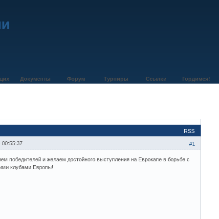
ии
щих
Документы
Форум
Турниры
Ссылки
Гордимся!
RSS
 00:55:37
#1
ем победителей и желаем достойного выступления на Еврокапе в борьбе с
ими клубами Европы!