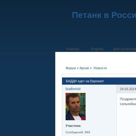
Петанк в Росс
Главная
English
Для начинаю
Форум
»
Архив
»
-Новости
БАДДИ едет на Еврокап!
biatlonist
24.03.2014
Поздравля
сильнейш
Участник
Сообщений:
969